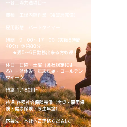
​～各工場共通項目～
​職種 工場内軽作業（冷暖房完備）
雇用形態 パートタイマー
時間 9：00～17：00（実働6時間
40分）休憩80分
★週5～6日勤務出来る方歓迎！
休日 日曜・土曜（会社規定によ
る）・盆休み・年末年始・ゴールデン
ウイーク
時給 1,180円～
待遇 各種社会保険完備（労災・雇用保
険・健康保険・厚生年金）
応募先 本社へご連絡ください。