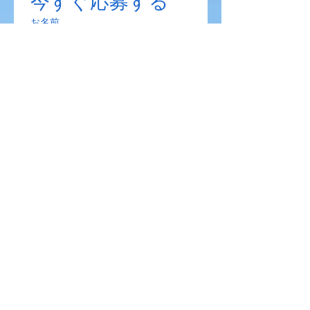
今すぐ応募する
お名前
メールアドレス
*
希望する勤務地
メッセージがあれば
送信
​株式会社 大昇加