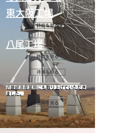
東大阪工場
時給を見る
八尾工場
時間を見る
待遇を見る
​近畿経済産業局に
も取り上げていただき
ました。
社内を見る