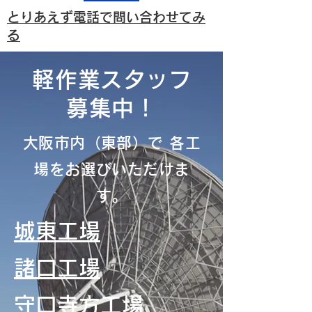
とりあえず電話で問い合わせてみ
る
軽作業スタッフ
募集中！
大阪市内（東部）で 各工
場をお選びいただけま
す。
城東工場
諸口工場
守口寺方工場